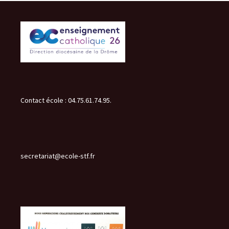
des
articles
Contact école : 04.75.61.74.95.
secretariat@ecole-stf.fr