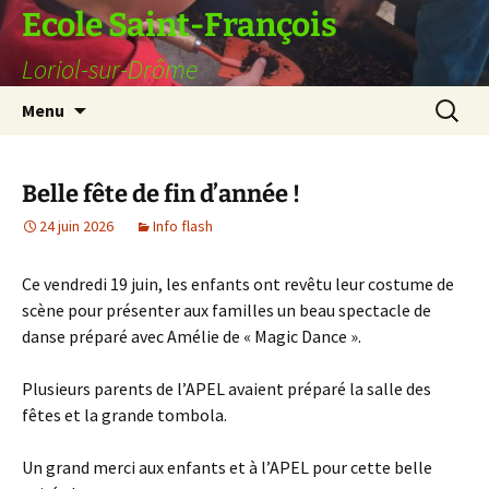
Ecole Saint-François
Loriol-sur-Drôme
Aller
Recherc
Menu
au
contenu
Belle fête de fin d’année !
24 juin 2026
Info flash
Ce vendredi 19 juin, les enfants ont revêtu leur costume de
scène pour présenter aux familles un beau spectacle de
danse préparé avec Amélie de « Magic Dance ».
Plusieurs parents de l’APEL avaient préparé la salle des
fêtes et la grande tombola.
Un grand merci aux enfants et à l’APEL pour cette belle