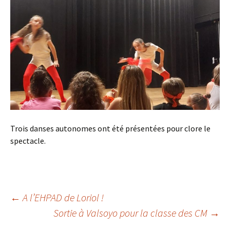
Trois danses autonomes ont été présentées pour clore le
spectacle.
Navigation
←
A l’EHPAD de Loriol !
Sortie à Valsoyo pour la classe des CM
→