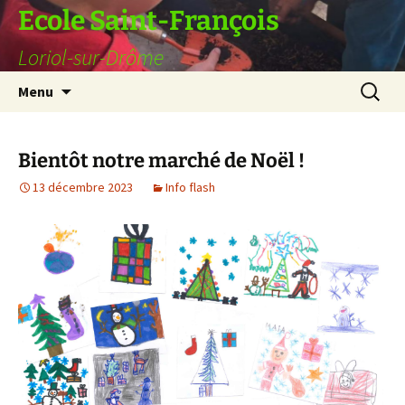
Ecole Saint-François
Loriol-sur-Drôme
Aller
Recherc
Menu
au
contenu
Bientôt notre marché de Noël !
13 décembre 2023
Info flash