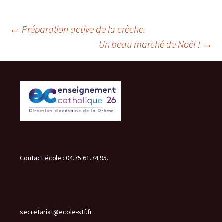
Navigation
←
Préparation active de la crèche.
Un beau marché de Noël !
→
des
articles
Contact école : 04.75.61.74.95.
secretariat@ecole-stf.fr