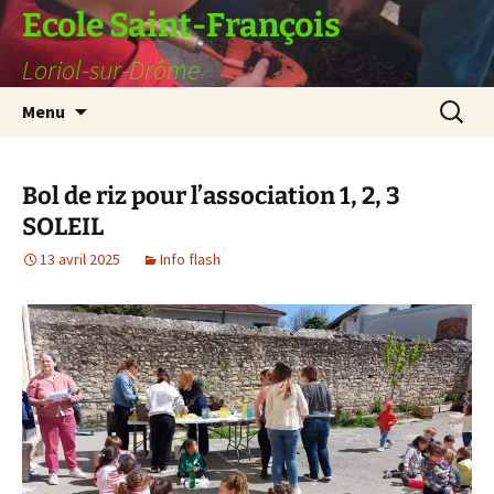
Ecole Saint-François
Loriol-sur-Drôme
Aller
Recherc
Menu
au
contenu
Bol de riz pour l’association 1, 2, 3
SOLEIL
13 avril 2025
Info flash