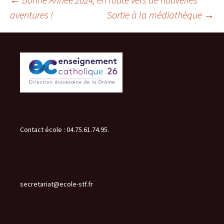
Navigation
aventures !
Sortie à la médiathèque
→
des
articles
Contact école : 04.75.61.74.95.
secretariat@ecole-stf.fr