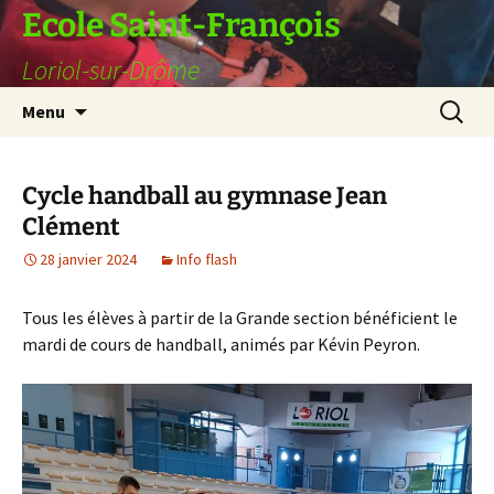
Ecole Saint-François
Loriol-sur-Drôme
Aller
Recherc
Menu
au
contenu
Cycle handball au gymnase Jean
Clément
28 janvier 2024
Info flash
Tous les élèves à partir de la Grande section bénéficient le
mardi de cours de handball, animés par Kévin Peyron.