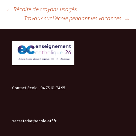
Navigation
←
Récolte de crayons usagés.
Travaux sur l’école pendant les vacances.
→
des
articles
Contact école : 04.75.61.74.95.
secretariat@ecole-stf.fr