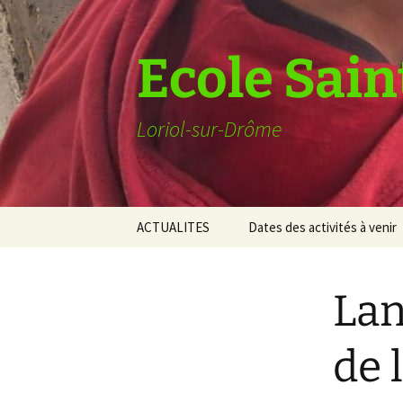
Ecole Sain
Loriol-sur-Drôme
Aller
ACTUALITES
Dates des activités à venir
au
contenu
Lan
de 