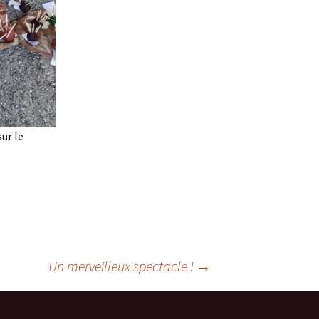
sur le
Un merveilleux spectacle !
→