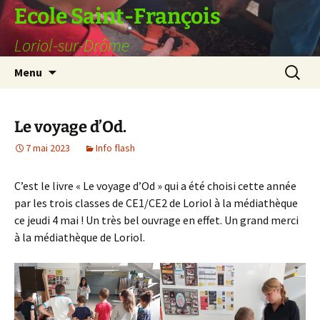
Ecole Saint-François
Loriol-sur-Drôme
Aller
Recherc
Menu
au
contenu
Le voyage d’Od.
7 mai 2023
Info flash
C’est le livre « Le voyage d’Od » qui a été choisi cette année
par les trois classes de CE1/CE2 de Loriol à la médiathèque
ce jeudi 4 mai ! Un très bel ouvrage en effet. Un grand merci
à la médiathèque de Loriol.