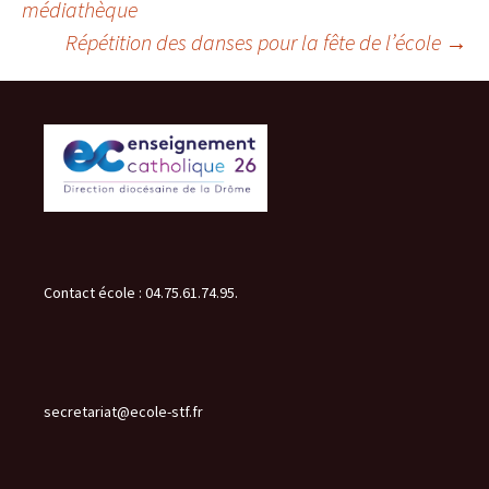
médiathèque
Répétition des danses pour la fête de l’école
→
des
articles
Contact école : 04.75.61.74.95.
secretariat@ecole-stf.fr