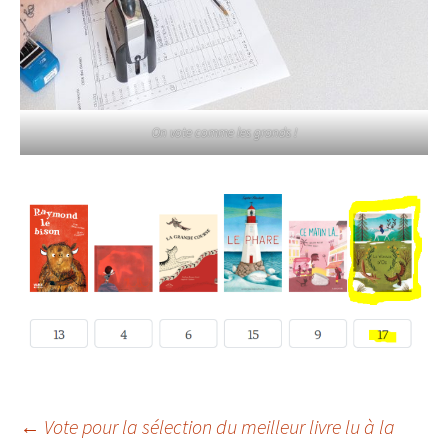
On vote comme les grands !
Navigation
←
Vote pour la sélection du meilleur livre lu à la