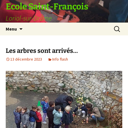
Ecole Saint-François
Loriol-sur-Drôme
Aller
Recherc
Menu
au
contenu
Les arbres sont arrivés…
13 décembre 2023
Info flash