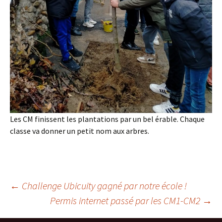
Les CM finissent les plantations par un bel érable. Chaque
classe va donner un petit nom aux arbres.
Navigation
←
Challenge Ubicuity gagné par notre école !
Permis internet passé par les CM1-CM2
→