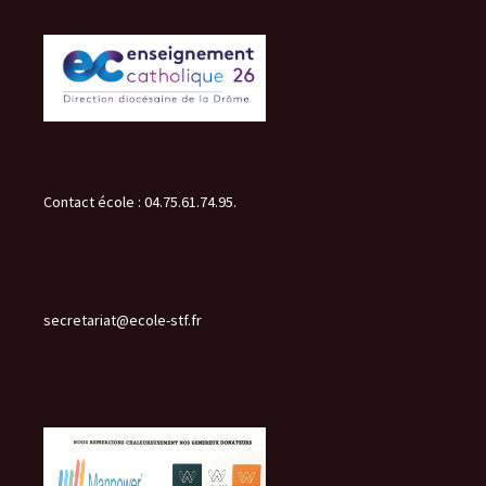
des
articles
Contact école : 04.75.61.74.95.
secretariat@ecole-stf.fr