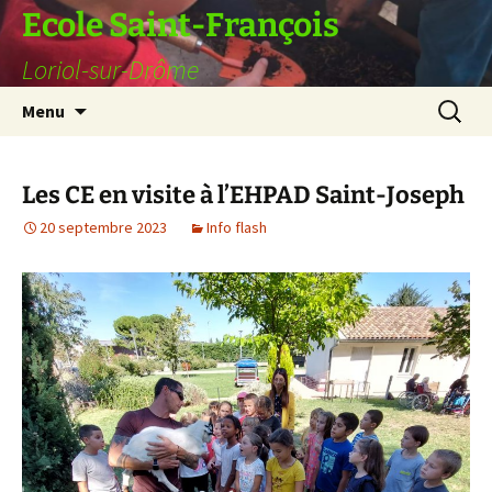
Ecole Saint-François
Loriol-sur-Drôme
Aller
Recherc
Menu
au
contenu
Les CE en visite à l’EHPAD Saint-Joseph
20 septembre 2023
Info flash