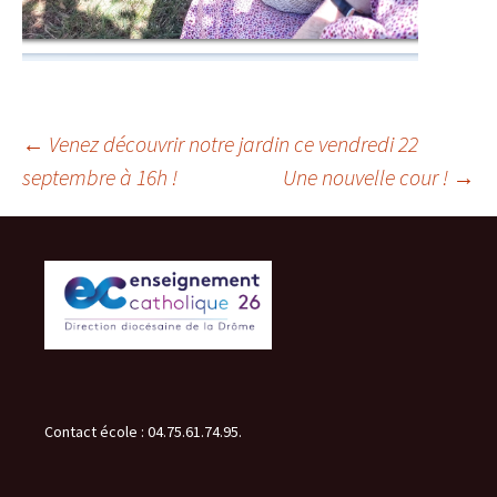
Navigation
←
Venez découvrir notre jardin ce vendredi 22
septembre à 16h !
Une nouvelle cour !
→
des
articles
Contact école : 04.75.61.74.95.