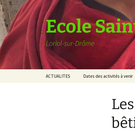
Ecole Sain
Loriol-sur-Drôme
Aller
ACTUALITES
Dates des activités à venir
au
contenu
Les
bêt