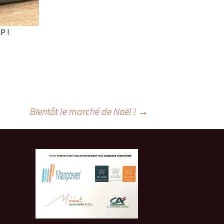
P !
Bientôt le marché de Noël !
→