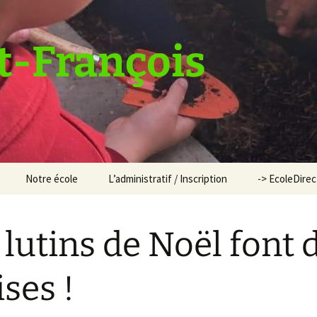
t-François
Notre école
L’administratif / Inscription
-> EcoleDire
 lutins de Noël font 
ises !