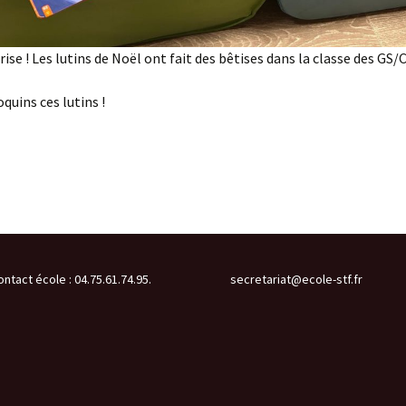
ise ! Les lutins de Noël ont fait des bêtises dans la classe des GS/C
quins ces lutins !
ontact école : 04.75.61.74.95.
secretariat@ecole-stf.fr