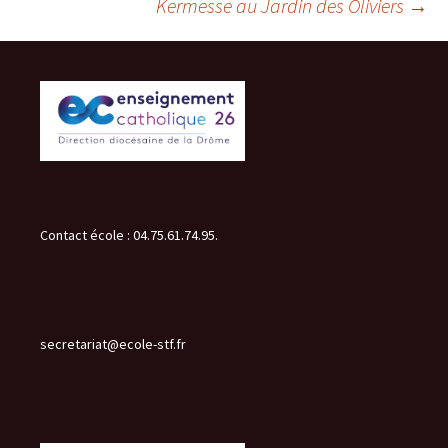
Kermesse au Jardin des Oliviers
→
des
articles
Contact école : 04.75.61.74.95.
secretariat@ecole-stf.fr