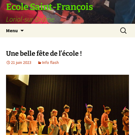
Ecole Saint-François
Loriol-sur-Drôme
Aller
Recherc
Menu
au
contenu
Une belle fête de l’école !
21 juin 2023
Info flash